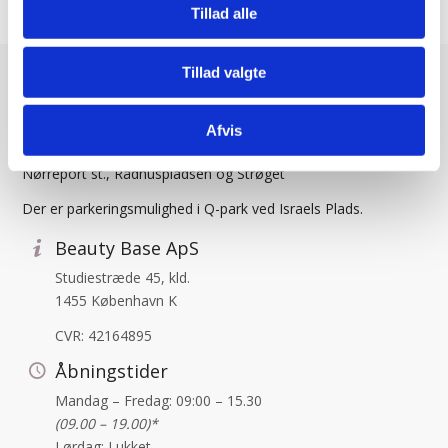
Tillad alle
Tillad valgte
Find os
Afvis
Skønhedsklinikken er centralt beliggende i København. Tæt på
Nørreport st., Rådhuspladsen og Strøget
Der er parkeringsmulighed i Q-park ved Israels Plads.
Beauty Base ApS
Studiestræde 45, kld.
1455 København K
CVR: 42164895
Åbningstider
Mandag – Fredag: 09:00 – 15.30
(09.00 – 19.00)*