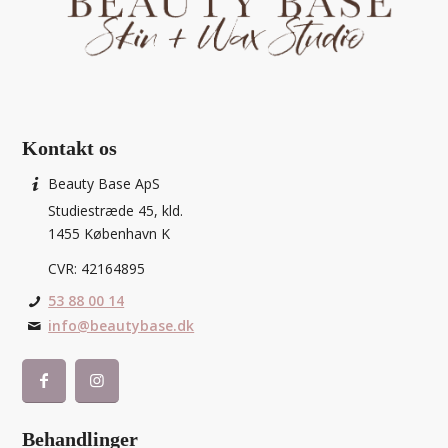
Kontakt os
Beauty Base ApS
Studiestræde 45, kld.
1455 København K
CVR: 42164895
53 88 00 14
info@beautybase.dk