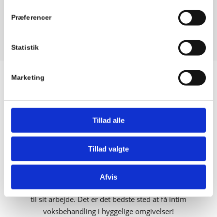
forhindre indgroede hår.
Præferencer
Statistik
Marketing
Læs hvad vores kunder siger om os
Tillad alle
Vi samler på glade kunder
Tillad valgte
Afvis
Jeg kan varmt anbefale Zhanna, fordi hun er den bedste
til sit arbejde. Det er det bedste sted at få intim
voksbehandling i hyggelige omgivelser!