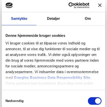
irritation og risikoen for indgroede hår.
Samtykke
Detaljer
Om
Er det normalt at føle ubehag under en brazilian
voksbehandling?
Denne hjemmeside bruger cookies
Ja, det kan føles ubehageligt, især første gang.
Vi bruger cookies til at tilpasse vores indhold og
Dog oplever mange, at smerten aftager ved
annoncer, til at vise dig funktioner til sociale medier og til
regelmæssige behandlinger, da hårene bliver
at analysere vores trafik. Vi deler også oplysninger om
finere over tid.
din brug af vores hjemmeside med vores partnere inden
for sociale medier, annonceringspartnere og
analysepartnere. Vi indsamler data i overensstemmelse
Hvad skal man undgå efter en brazilian voksbehandling?
med
Googles Business Data Responsibility Site
.
Vores partnere kan kombinere disse data med andre
Efter voksning bør du undgå varme bade,
oplysninger, du har givet dem, eller som de har indsamlet
saunaer og intens sollys i mindst 24 timer. Løst
fra din brug af deres tjenester.
Samtykkevalg
tøj anbefales også for at undgå irritation, og
Nødvendig
regelmæssig eksfoliering kan hjælpe med at
Se Cookie & Privatlivspolitik
her