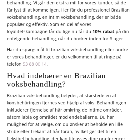
behandling. Vi går den ekstra mil for vores kunder, så de
får lyst til at komme igen. Her får du professionel Brazilian
voksbehandling, en intim voksbehandling, der er både
populær og effektiv. Som en del af vores
loyalitetskampagne får du lige nu får du
10% rabat
på din
opfølgende behandling, når du booker inden for 6 uger.
Har du spørgsmål til brazilian voksbehandling eller andre
er vores behandlinger, er du velkommen til at ringe på
telefon
53 88 00 14
.
Hvad indebærer en Brazilian
voksbehandling?
Brazilian voksbehandling betyder, at størstedelen af
kønsbehåringen fjernes ved hjælp af voks. Behandlingen
inkluderer fjernelse af hår omkring de intime områder,
såsom labia og området mod endeballerne. Du har
mulighed for at vælge, om du ønsker at beholde en lille
stribe eller trekant af hår foran, hvilket gør det til en
fleksibel behandling, der kan tilpasses dine præferencer.