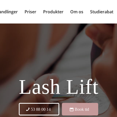
andlinger
Priser
Produkter
Om os
Studierabat
Lash Lift
53 88 00 14
Book tid