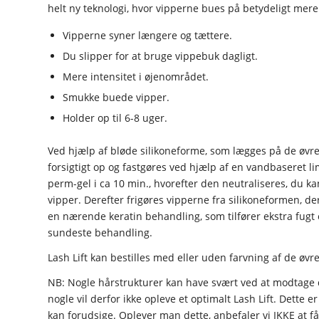
helt ny teknologi, hvor vipperne bues på betydeligt me
Vipperne syner længere og tættere.
Du slipper for at bruge vippebuk dagligt.
Mere intensitet i øjenområdet.
Smukke buede vipper.
Holder op til 6-8 uger.
Ved hjælp af bløde silikoneforme, som lægges på de øvre 
forsigtigt op og fastgøres ved hjælp af en vandbaseret li
perm-gel i ca 10 min., hvorefter den neutraliseres, du ka
vipper. Derefter frigøres vipperne fra silikoneformen, de
en nærende keratin behandling, som tilfører ekstra fugt 
sundeste behandling.
Lash Lift kan bestilles med eller uden farvning af de øvre
NB: Nogle hårstrukturer kan have svært ved at modtage 
nogle vil derfor ikke opleve et optimalt Lash Lift. Dette
kan forudsige. Oplever man dette, anbefaler vi IKKE at få 