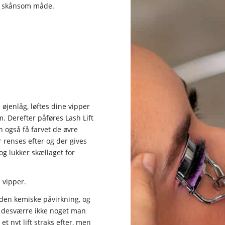
re skånsom måde.
øjenlåg, løftes dine vipper
m. Derefter påføres Lash Lift
n også få farvet de øvre
r renses efter og der gives
og lukker skællaget for
 vipper.
den kemiske påvirkning, og
 er desværre ikke noget man
et nyt lift straks efter, men