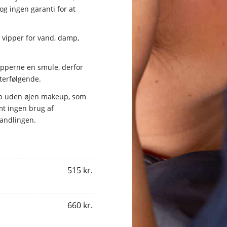
dog ingen garanti for at
 vipper for vand, damp,
ipperne en smule, derfor
fterfølgende.
 op uden øjen makeup, som
mt ingen brug af
handlingen.
515 kr.
660 kr.