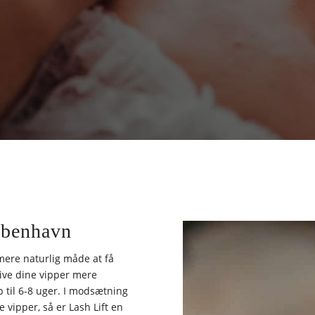
øbenhavn
 mere naturlig måde at få
 give dine vipper mere
 til 6-8 uger. I modsætning
e vipper, så er Lash Lift en