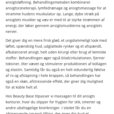
ansigtsløftning. Behandlingsmetoden kombinerer
ansigtszoneterapi, lymfedrænage og ansigtsmassage for at
stramme hudens muskulatur op. Lange, dybe stræk på
ansigtets muskler og væv er med til at styrke strømmen af
energi, der løber gennem ansigtsmusklerne og ansigtets
nerver.
Det giver dig en mere frisk glød, et ungdommeligt look med
løftet, spændstig hud, udglattede rynker og et afspændt,
afbalanceret ansigt, helt uden kirurgi eller brug af kemiske
stoffer. Behandlingen øger også blodcirkulationen, fjerner
toksiner, ilter vævet og stimulerer produktionen af kollagen
og elastin. Samtidig får du også en helt vidunderlig følelse
af ro og afslapning i hele kroppen, så behandlingen har
også en skøn, afstressende effekt, der giver dig mulighed
for at koble helt af.
Hos Beauty Base tilpasser vi massagen til dit ansigts
konturer, hvor du slipper for frygten for stik, smerter og
andre ubehagelige bivirkninger. I stedet får du en
afstressende japansk lifting, der giver din hud et