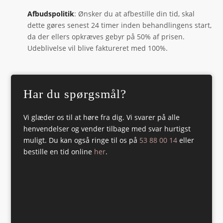
Afbudspolitik
: Ønsker du at afbestille din tid, skal
dette gøres senest 24 timer inden behandlingens start,
da der ellers opkræves gebyr på 50% af prisen.
Udeblivelse vil blive faktureret med 100%.
Har du spørgsmål?
Vi glæder os til at høre fra dig. Vi svarer på alle
henvendelser og vender tilbage med svar hurtigst
muligt. Du kan også ringe til os på
53 88 00 14
eller
bestille en tid online
her
.