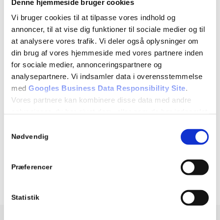
Denne hjemmeside bruger cookies
Vi bruger cookies til at tilpasse vores indhold og
annoncer, til at vise dig funktioner til sociale medier og til
at analysere vores trafik. Vi deler også oplysninger om
Jeg kan varmt anbefale Zhanna, fordi hun er den bedste
din brug af vores hjemmeside med vores partnere inden
til sit arbejde. Det er det bedste sted at få intim
for sociale medier, annonceringspartnere og
voksbehandling i hyggelige omgivelser!
analysepartnere. Vi indsamler data i overensstemmelse
med
Googles Business Data Responsibility Site
.
Vores partnere kan kombinere disse data med andre
Panthira Pota
oplysninger, du har givet dem, eller som de har indsamlet
Via Google
fra din brug af deres tjenester.
Samtykkevalg
Nødvendig
Se Cookie & Privatlivspolitik
her
Læs flere her
Præferencer
Statistik