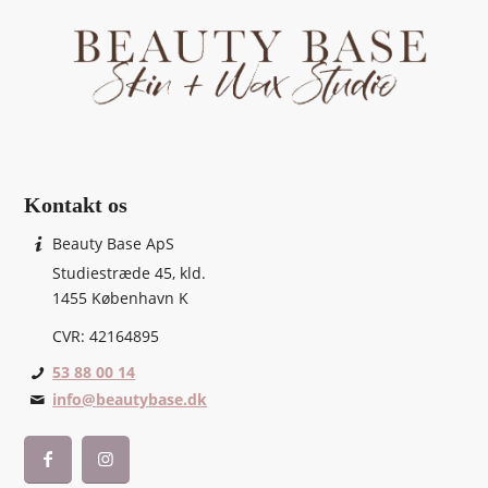
Kontakt os
Beauty Base ApS
Studiestræde 45, kld.
1455 København K
CVR: 42164895
53 88 00 14
info@beautybase.dk