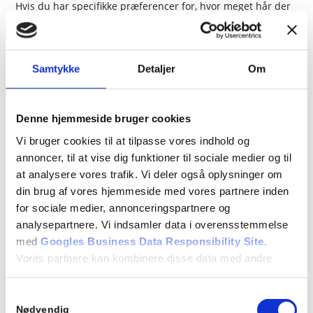
Hvis du har specifikke præferencer for, hvor meget hår der
skal fjernes – eller om du ønsker en speciel stil – er det
vigtigt at kommunikere dette tydeligt med din behandler
inden behandlingen starter. De er vant til at håndtere disse
Samtykke
Detaljer
Om
situationer og vil guide dig gennem processen.
Denne hjemmeside bruger cookies
Efterbehandling og pleje
Vi bruger cookies til at tilpasse vores indhold og
Efter din brazilian voksbehandling er korrekt
annoncer, til at vise dig funktioner til sociale medier og til
efterbehandling essentiel for at opnå det bedste resultat og
at analysere vores trafik. Vi deler også oplysninger om
undgå indgroede hår og irritation. Din hud kan være lidt
din brug af vores hjemmeside med vores partnere inden
rød og føles øm umiddelbart efter behandlingen, men dette
for sociale medier, annonceringspartnere og
er helt normalt og bør aftage inden for et par timer. I de
analysepartnere. Vi indsamler data i overensstemmelse
første 24-48 timer er det vigtigt at undgå visse aktiviteter.
med
Googles Business Data Responsibility Site
.
Vores partnere kan kombinere disse data med andre
Undgå varme bade, saunaer, dampbade og intensiv motion,
oplysninger, du har givet dem, eller som de har indsamlet
da overdreven varme og sved kan irritere de åbne
fra din brug af deres tjenester.
hårsække. Svømning i klorvand eller saltvand bør også
Samtykkevalg
undgås i denne periode. Bær løstsiddende tøj for at
Nødvendig