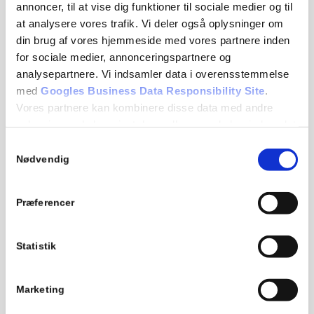
annoncer, til at vise dig funktioner til sociale medier og til
at analysere vores trafik. Vi deler også oplysninger om
din brug af vores hjemmeside med vores partnere inden
for sociale medier, annonceringspartnere og
analysepartnere. Vi indsamler data i overensstemmelse
med
Googles Business Data Responsibility Site
.
Vores partnere kan kombinere disse data med andre
oplysninger, du har givet dem, eller som de har indsamlet
fra din brug af deres tjenester.
Samtykkevalg
Kontakt os
Nødvendig
Se Cookie & Privatlivspolitik
her
Beauty Base ApS
Studiestræde 45, kld.
Præferencer
1455 København K
CVR: 42164895
Statistik
53 88 00 14
info@beautybase.dk
Marketing