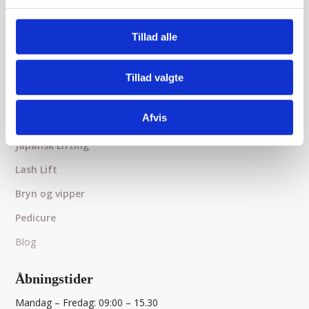
Tillad alle
Behandlinger
Voksbehandling
Tillad valgte
Ansigtsbehandling
Afvis
Microneedling
Japansk Lifting
Lash Lift
Bryn og vipper
Pedicure
Blog
Åbningstider
Mandag – Fredag: 09:00 – 15.30