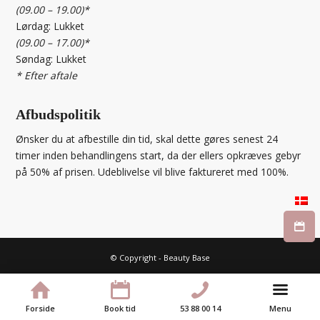
(09.00 – 19.00)*
Lørdag: Lukket
(09.00 – 17.00)*
Søndag: Lukket
* Efter aftale
Afbudspolitik
Ønsker du at afbestille din tid, skal dette gøres senest 24
timer inden behandlingens start, da der ellers opkræves gebyr
på 50% af prisen. Udeblivelse vil blive faktureret med 100%.
© Copyright - Beauty Base
Dansk
Forside
Book tid
53 88 00 14
Menu