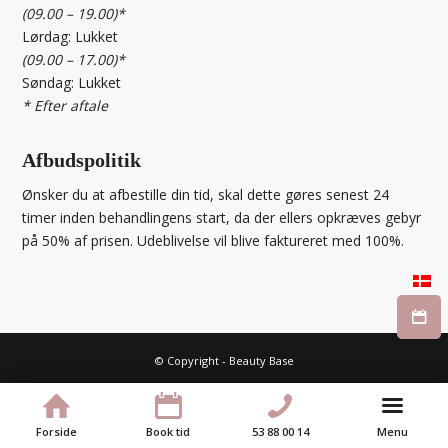
(09.00 – 19.00)*
Lørdag: Lukket
(09.00 – 17.00)*
Søndag: Lukket
* Efter aftale
Afbudspolitik
Ønsker du at afbestille din tid, skal dette gøres senest 24
timer inden behandlingens start, da der ellers opkræves gebyr
på 50% af prisen. Udeblivelse vil blive faktureret med 100%.
© Copyright - Beauty Base
Dansk
Forside
Book tid
53 88 00 14
Menu