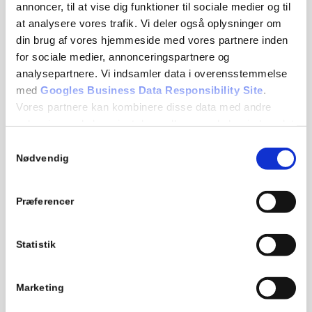
annoncer, til at vise dig funktioner til sociale medier og til
at analysere vores trafik. Vi deler også oplysninger om
din brug af vores hjemmeside med vores partnere inden
for sociale medier, annonceringspartnere og
analysepartnere. Vi indsamler data i overensstemmelse
med
Googles Business Data Responsibility Site
.
Vores partnere kan kombinere disse data med andre
oplysninger, du har givet dem, eller som de har indsamlet
fra din brug af deres tjenester.
Samtykkevalg
Kontakt os
Nødvendig
Se Cookie & Privatlivspolitik
her
Beauty Base ApS
Studiestræde 45, kld.
Præferencer
1455 København K
CVR: 42164895
Statistik
53 88 00 14
info@beautybase.dk
Marketing