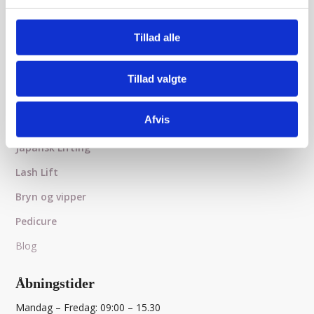
Tillad alle
Behandlinger
Voksbehandling
Tillad valgte
Ansigtsbehandling
Afvis
Microneedling
Japansk Lifting
Lash Lift
Bryn og vipper
Pedicure
Blog
Åbningstider
Mandag – Fredag: 09:00 – 15.30